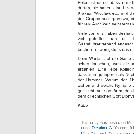
Polen ist es so, dass nur d
dürfen, sie haben eine Lize
Krakau, Wroclaw, etc. wird da
der Gruppe aus Irgendwo, ei
führen. Auch kein selbsternan
Viele von uns haben deshalb 
viel gebüffelt um die 
Gästeführerverband angeschl
buchen, ist wenigstens das ein
Beim Warten auf die Gäste 
schön lauschen, was die a
erzählen. Eine liebe Kollegi
dass kein geringerer als Nep
der Hammer! Warum den Nep
ziehen und welche Nymphe er 
gar nicht mehr anhören, das 
dem griechischen Gott Dionys
KaBo
This entry was posted on Mittw
under
Dresdner G
. You can fo
RSS 2.0
feed. You can
leav